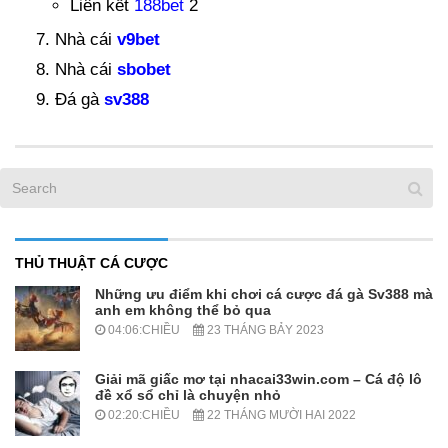
Liên kết
188bet
2
Nhà cái
v9bet
Nhà cái
sbobet
Đá gà
sv388
THỦ THUẬT CÁ CƯỢC
Những ưu điểm khi chơi cá cược đá gà Sv388 mà
anh em không thể bỏ qua
04:06:CHIỀU
23 THÁNG BẢY 2023
Giải mã giấc mơ tại nhacai33win.com – Cá độ lô
đề xổ sổ chỉ là chuyện nhỏ
02:20:CHIỀU
22 THÁNG MƯỜI HAI 2022