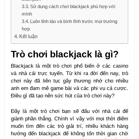
Sử dụng cách chơi blackjack phù hợp với
mình
Luôn tỉnh táo và bình tĩnh trước mọi trường
hợp
Kết luận
Trò chơi blackjack là gì?
Blackjack là một trò chơi phổ biến ở các casino
và nhà cái trực tuyến. Từ khi ra đời đến nay, trò
chơi này đã liên tục gây thương nhớ cho nhiều
anh em đam mê game bài và các phi vụ cá cược.
Điều gì đã tạo nên sức hút của trò chơi này?
Đây là một trò chơi bạn sẽ đấu với nhà cái để
giành phần thắng. Chính vì vậy với mọi thời điểm
muốn tìm đến các trò giải trí, nhiều khách hàng
hướng đến blackjack để không tốn thời gian chờ