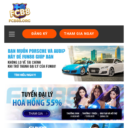
TOGGLE
ĐĂNG KÝ
THAM GIA NGAY
NAVIGATION