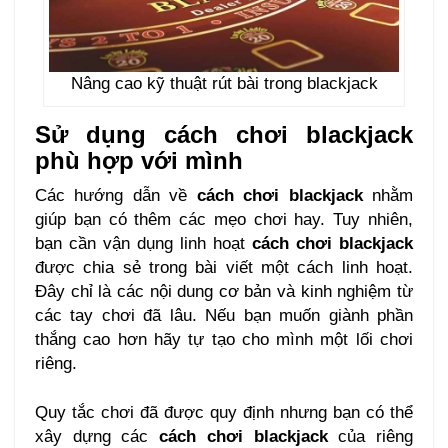
Nâng cao kỹ thuật rút bài trong blackjack
Sử dụng cách chơi blackjack
phù hợp với mình
Các hướng dẫn về
cách chơi blackjack
nhằm
giúp bạn có thêm các mẹo chơi hay. Tuy nhiên,
bạn cần vận dụng linh hoạt
cách chơi blackjack
được chia sẻ trong bài viết một cách linh hoạt.
Đây chỉ là các nội dung cơ bản và kinh nghiệm từ
các tay chơi đã lâu. Nếu bạn muốn giành phần
thắng cao hơn hãy tự tạo cho mình một lối chơi
riêng.
Quy tắc chơi đã được quy định nhưng bạn có thể
xây dựng các
cách chơi blackjack
của riêng