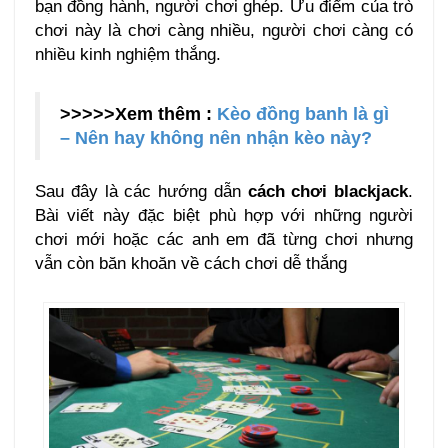
bạn đồng hành, người chơi ghép. Ưu điểm của trò
chơi này là chơi càng nhiều, người chơi càng có
nhiều kinh nghiệm thắng.
>>>>>Xem thêm :
Kèo đồng banh là gì
– Nên hay không nên nhận kèo này?
Sau đây là các hướng dẫn
cách chơi blackjack
.
Bài viết này đặc biệt phù hợp với những người
chơi mới hoặc các anh em đã từng chơi nhưng
vẫn còn băn khoăn về cách chơi dễ thắng