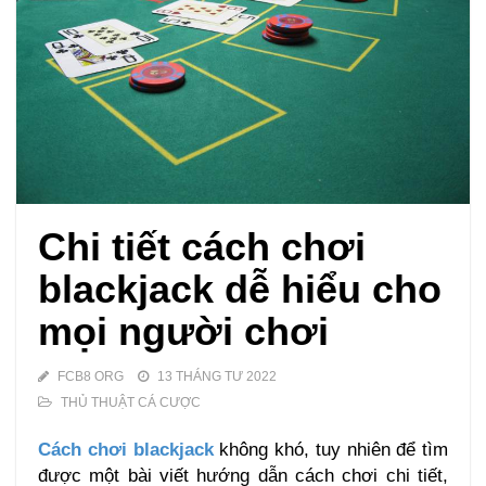
Chi tiết cách chơi
blackjack dễ hiểu cho
mọi người chơi
FCB8 ORG
13 THÁNG TƯ 2022
THỦ THUẬT CÁ CƯỢC
Cách chơi blackjack
không khó, tuy nhiên để tìm
được một bài viết hướng dẫn cách chơi chi tiết,