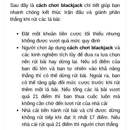
Sau đây là
cách chơi blackjack
chi tiết giúp bạn
nhanh chóng kết thúc trận đấu và giành phần
thắng khi rút các lá bài:
Đặt một khoản tiền cược tối thiểu nhưng
không được vượt quá mức quy định
Người chơi áp dụng
cách chơi blackjack
và
các kinh nghiệm tích lũy để đưa ra lựa chọn
nên rút bài hay dừng lại. Nếu số điểm của
bạn đủ lớn và bạn tự nhiên vào khả năng
thắng thì có thể dừng rút bài. Ngoài ra, bạn
có thể tăng gấp đôi mức cược trước khi rút
thêm một lá bài. Nếu tổng các lá bài vượt
quá 21 điểm thì bạn thua cuộc luôn mà
không cần chờ đến lượt rút của nhà cái
Nhà cái tiến hành rút bài và chỉ được dừng
không rút tiếp khi đạt ít nhất 17 điểm. Nếu
nhà cái rút quá 21 điểm thì người chơi thắng