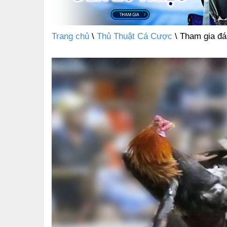
Trang chủ
\
Thủ Thuật Cá Cược
\ Tham gia đá