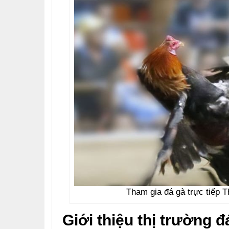
Tham gia đá gà trực tiếp 
Giới thiệu thị trường 